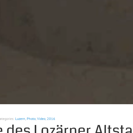
ategories:
Luzern
,
Photo
,
Video
,
2016
 des Lozärner Altsta