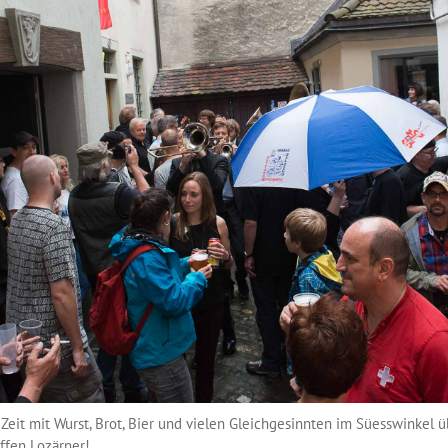
Zeit mit Wurst, Brot, Bier und vielen Gleichgesinnten im Süesswinkel ü
effen Lozärner!