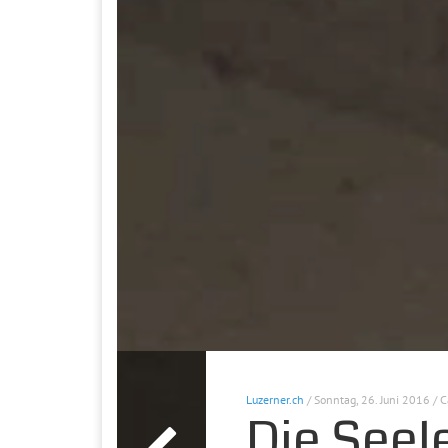
Luzerner.ch
/ Sonntag, 26. Juni 2016 / C
Die Seele