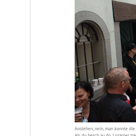
Anstehen, nein, man konnte die 
Ah, du besch au do, Lozärner tr