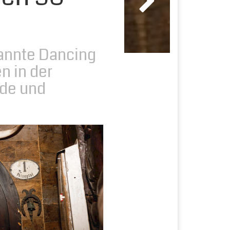
kannte Dancing
n in der
rde und