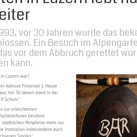
eiter
993, vor 30 Jahren wurde das be
hlossen. Ein Besuch im Alpengarte
das vor dem Abbruch gerettet wu
en kann.
 in Luzern war?
er Adresse Felsental 1. Heute
us. Vor 30 Jahren stand in der
 P. Schum "
n zur erleichterten
Tischtelefonen berühmt
 städtischen Peripherie mehr nur
ine Institution insbesondere auch
chsenen Singles."