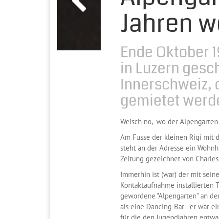
Jahren w
Ende Oktober 1
in Luzern gesc
Innerschweiz, 
gemietet werd
Weisch no, wo der Alpengarten
Am Fusse der kleinen Rigi mit d
steht an der Adresse ein Wohnha
Zeitung gezeichnet von Charles
Immerhin ist (war) der mit seine
Kontaktaufnahme installierten 
gewordene "Alpengarten" an der
als eine Dancing-Bar - er war e
für die den Jugendjahren entwa