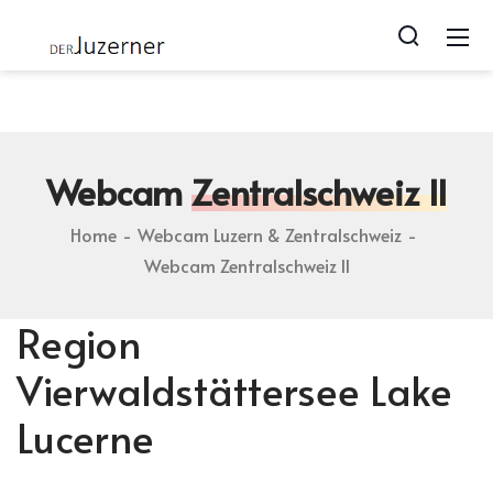
Luzerner.ch blog | Photos von Lozärn | Geschichten zu
Luzern | webcam from luzern
Webcam
Zentralschweiz II
Home
Webcam Luzern & Zentralschweiz
Webcam Zentralschweiz II
Region
Vierwaldstättersee Lake
Lucerne