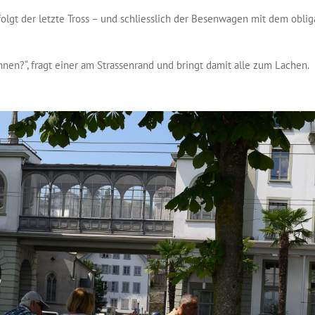
olgt der letzte Tross – und schliesslich der Besenwagen mit dem oblig
nnen?“, fragt einer am Strassenrand und bringt damit alle zum Lachen.