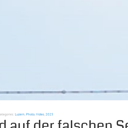
Categories:
Luzern
,
Photo
,
Video
,
2025
d auf der falschen S