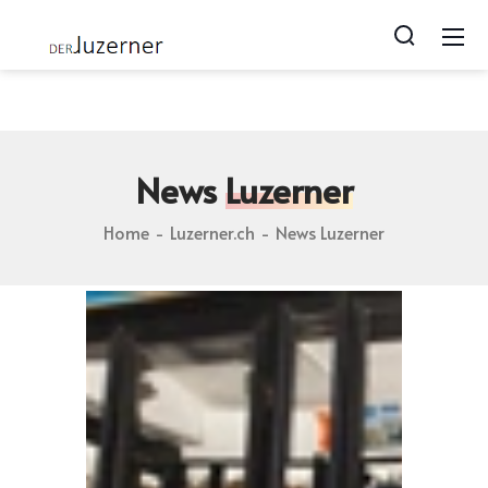
Luzerner.ch blog | Photos von Lozärn | Geschichten zu
Luzern | webcam from luzern
News
Luzerner
Home
Luzerner.ch
News Luzerner