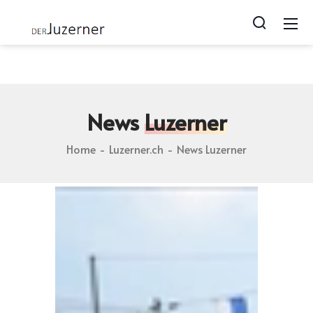
Luzerner.ch blog | Photos von Lozärn | Geschichten zu
Luzern | webcam from luzern
News
Luzerner
Home
Luzerner.ch
News Luzerner