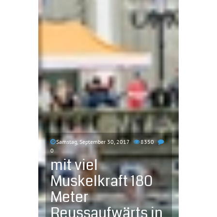
Samstag, September 30, 2017
8350
0
mit viel
Muskelkraft 180
Meter
Reussaufwärts in