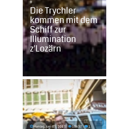
0
Die Trychler
kommen mit dem
Schiff zur
Illumination
z'Lozärn
Montag, Juni 05, 2017
10637
1