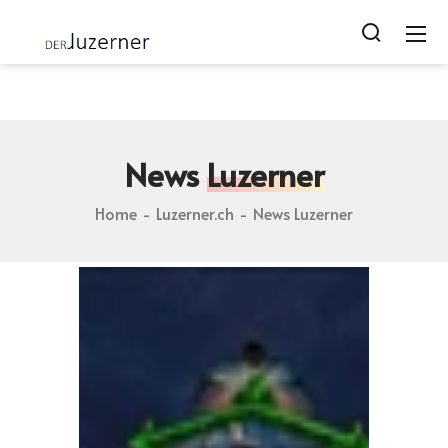
Luzerner.ch blog | Photos von Lozärn | Geschichten zu
Luzern | webcam from luzern
News
Luzerner
Home
Luzerner.ch
News Luzerner