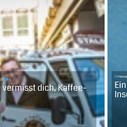
Montag
37
1
Ein
 vermisst dich, Kaffee-
Ins