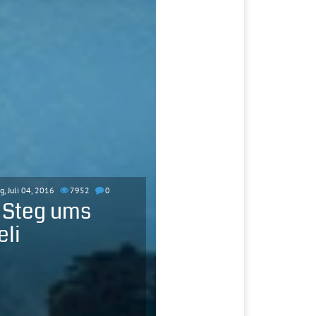
, Juli 04, 2016
7952
0
 Steg ums
eli