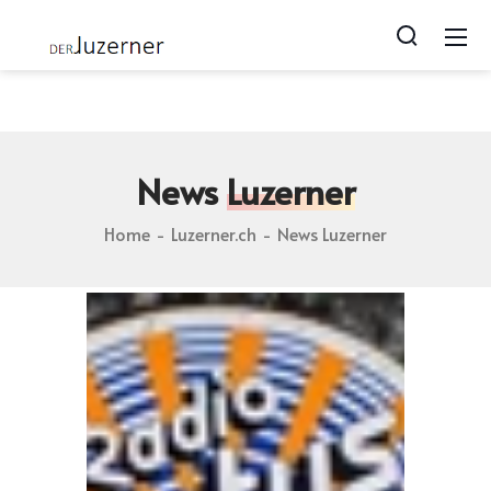
Luzerner.ch blog | Photos von Lozärn | Geschichten zu
Luzern | webcam from luzern
News
Luzerner
Home
Luzerner.ch
News Luzerner