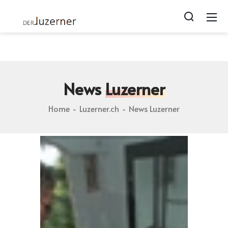
Luzerner.ch blog | Photos von Lozärn | Geschichten zu
Luzern | webcam from luzern
News
Luzerner
Home
Luzerner.ch
News Luzerner