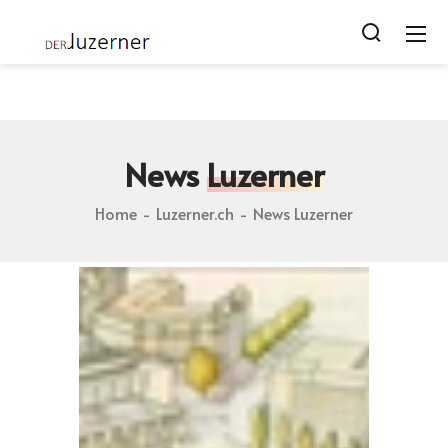
Luzerner.ch blog | Photos von Lozärn | Geschichten zu
Luzern | webcam from luzern
News
Luzerner
Home
Luzerner.ch
News Luzerner