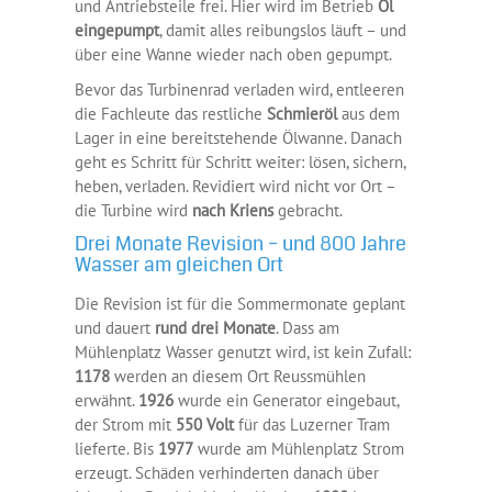
und Antriebsteile frei. Hier wird im Betrieb
Öl
eingepumpt
, damit alles reibungslos läuft – und
über eine Wanne wieder nach oben gepumpt.
Bevor das Turbinenrad verladen wird, entleeren
die Fachleute das restliche
Schmieröl
aus dem
Lager in eine bereitstehende Ölwanne. Danach
geht es Schritt für Schritt weiter: lösen, sichern,
heben, verladen. Revidiert wird nicht vor Ort –
die Turbine wird
nach Kriens
gebracht.
Drei Monate Revision – und 800 Jahre
Wasser am gleichen Ort
Die Revision ist für die Sommermonate geplant
und dauert
rund drei Monate
. Dass am
Mühlenplatz Wasser genutzt wird, ist kein Zufall:
1178
werden an diesem Ort Reussmühlen
erwähnt.
1926
wurde ein Generator eingebaut,
der Strom mit
550 Volt
für das Luzerner Tram
lieferte. Bis
1977
wurde am Mühlenplatz Strom
erzeugt. Schäden verhinderten danach über