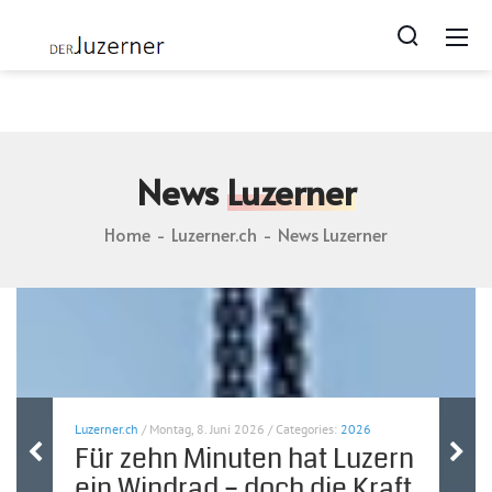
Luzerner.ch blog | Photos von Lozärn | Geschichten zu
Luzern | webcam from luzern
News
Luzerner
Home
Luzerner.ch
News Luzerner
Luzerner.ch
/ Montag, 8. Juni 2026 / Categories:
2026
Für zehn Minuten hat Luzern
ein Windrad – doch die Kraft