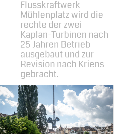
Flusskraftwerk
Mühlenplatz wird die
rechte der zwei
Kaplan-Turbinen nach
25 Jahren Betrieb
ausgebaut und zur
Revision nach Kriens
gebracht.