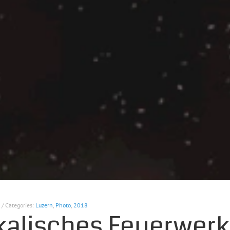
 / Categories:
Luzern
,
Photo
,
2018
kalisches Feuerwerk