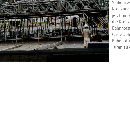
Verkehrswi
Kreuzung 
jetzt hinf
die Kreuz
Bahnhofst
Gäste abh
Bahnhofst
Türen zu 