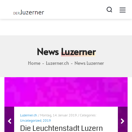
Luzerner.ch blog | Photos von Lozärn | Geschichten zu
Luzern | webcam from luzern
News
Luzerner
Home
Luzerner.ch
News Luzerner
Luzerner.ch
/ Montag, 14. Januar 2019 / Categories:
Uncategorized
,
2019
Die Leuchtenstadt Luzern